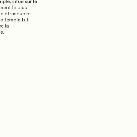
le, situé sur le 
ent le plus 
e étrusque et 
e temple fut 
 la 
.
