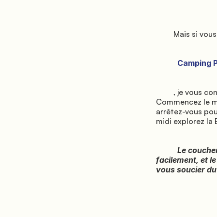
         Mais si vous avez décidé de séjourner au

           Camping Panoramico Fiesole

         , je vous conseille de consacrer au moins une journée entière à ce joyau toscan. 
Commencez le mat
arrêtez-vous pour
midi explorez la
           Le coucher de soleil depuis le belvédère est quelque chose que vous n'oublierez pas 
facilement, et 
vous soucier du 