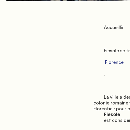
         Accueillir

         Fiesole se trouve en colline à environ 7 km du centre historique de

          Florence

         .

         La ville a des origines très anciennes remontant à l'époque étrusque, elle a été une 
colonie romaine f
Florentia : pour c
Fiesole 
         est considérée comme
