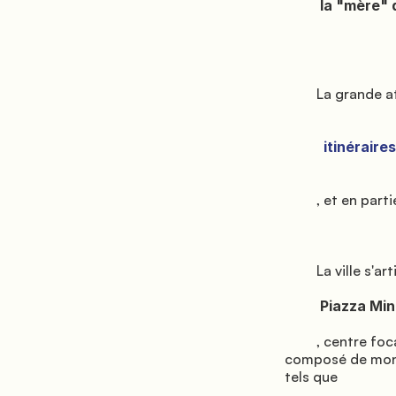
          la "mère" de la ville de Florence.

         La grande attraction du territoire de Fiesole provient en partie du charme des

           itinéraires entre forêts et collines

         , et en partie de la densité de monuments et de vestiges de son passé très ancien.

         La ville s'articule autour de

          Piazza Mino da Fiesole

         , centre focal de la Commune : à partir de la piazza Mino s'étend un vaste territoire 
composé de monum
tels que
