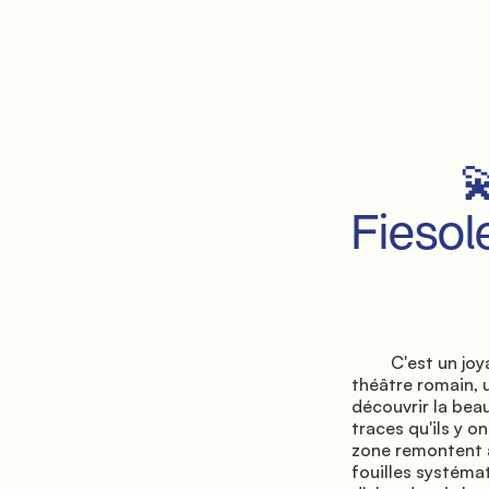
         💫La zone archéologique de 
Fiesole
         C'est un joyau précieux de la ville et l'un des plus importants de Toscane. Il comprend un 
théâtre romain, 
découvrir la beau
traces qu'ils y 
zone remontent à 
fouilles systéma