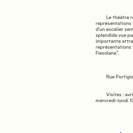
         Le théâtre romain de Fiesole a été construit au 1er siècle avant J.-C. pour des 
représentations 
d'un escalier sem
splendide vue pan
importante attra
représentations 
Fiesolana".

         Rue Portigiani 1

         Visites : avril-septembre, 10h-19h ; Mars et octobre 10h-18h ; Novembre-février, 
mercredi-lundi 10