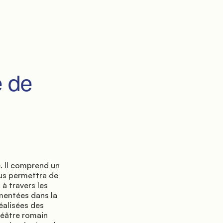
us permettra de 
à travers les 
mentées dans la 
éalisées des 
éâtre romain 