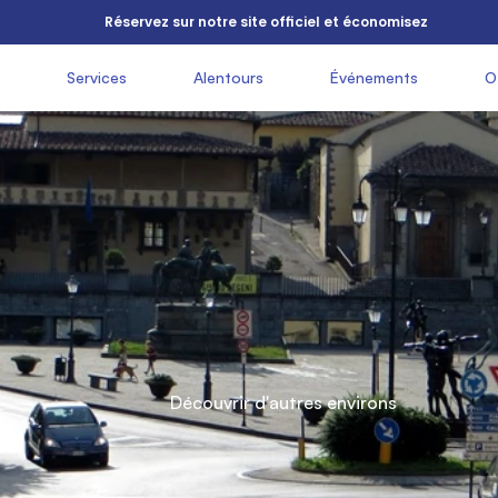
          Réservez sur notre site officiel et économisez

          Que

               Services

               Alentours

               Événements

               
          voir

          a

          Découvrir d'autres environs

Fiesole 