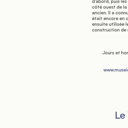
d'abord, puis les
côté ouest de la
ancien. Il a conn
était encore en 
ensuite utilisée
construction de 
         Jours et horaires d'ouverture au public, toujours mis à jour, sur :

          www.museidifiesole.it

         Le Théâtre Romain
