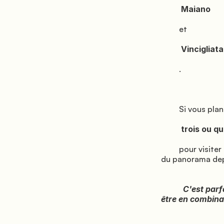
          Maiano

         et

          Vincigliata

         .

         Si vous planifiez une visite rapide depuis Florence,

          trois ou quatre heures suffisent

         pour visiter le Théâtre Romain, faire une promenade dans le centre historique et profiter 
du panorama depu
           C'est parfait pour ceux qui veulent savourer l'essence de Fiesole sans hâte, peut-
être en combinan