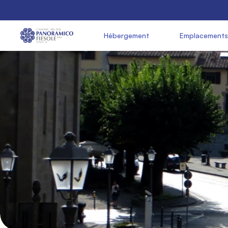
               Hébergement

               Emplacements
