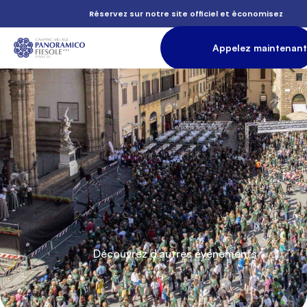
          Réservez sur notre site officiel et économisez

          Courir

                Appelez maintenant

          là

               Hébergement

          vie

          Découvrez d'autres événements
