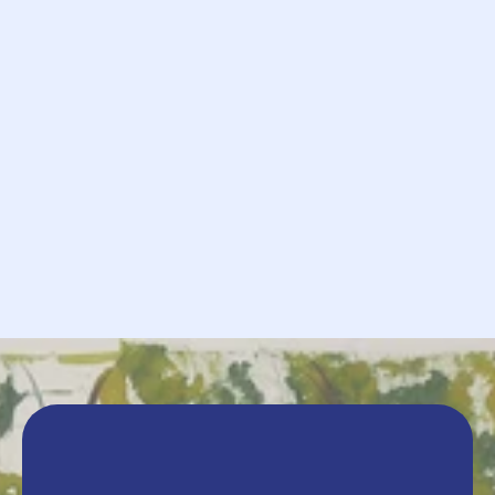
            Demande

             Envoyer
