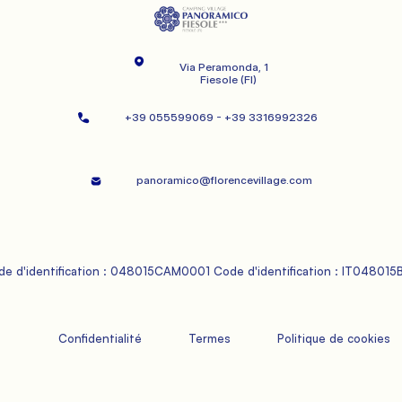
Via Peramonda, 1
   Fiesole (FI)
+39 055599069 - +39 3316992326   
panoramico@florencevillage.com
 Code d'identification : 048015CAM0001 Code d'identification : IT048015
             Confidentialité

             Termes

             Politique de cookies
