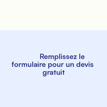
               Offres

          Remplissez le 
formulaire pour un devis 
gratuit

               Où nous sommes

             Nom

             Nom de famille
