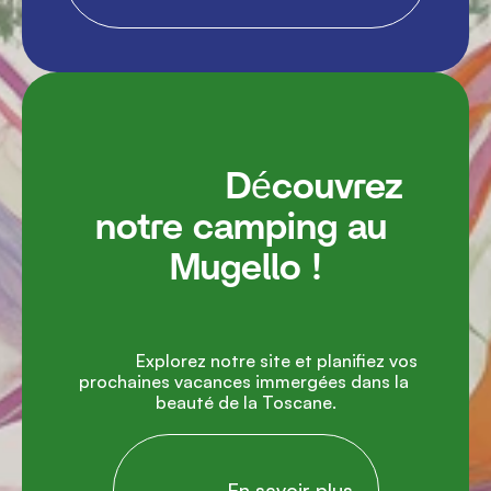
               Découvrez 
notre camping au 
Mugello !

               Explorez notre site et planifiez vos 
prochaines vacances immergées dans la 
beauté de la Toscane.

                En savoir plus
