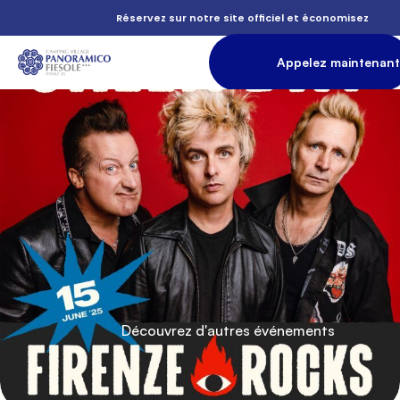
          Réservez sur notre site officiel et économisez

                Appelez maintenant

          Florence

               Hébergement

          Rochers

          Découvrez d'autres événements
