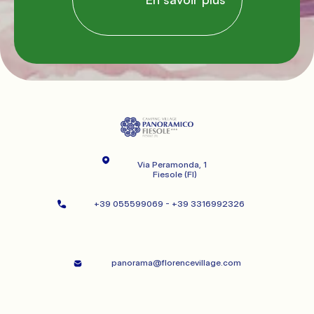
Via Peramonda, 1   
   Fiesole (FI)   
+39 055599069 - +39 3316992326      
              panorama@florencevillage.com
