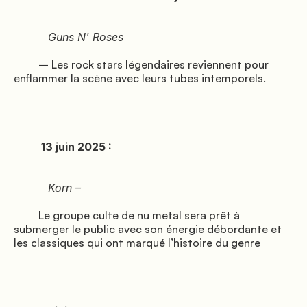
               Alentours

          Guns N' Roses

         – Les rock stars légendaires reviennent pour 
enflammer la scène avec leurs tubes intemporels.

          13 juin 2025 :

               Événements

          Korn –

         Le groupe culte de nu metal sera prêt à 
submerger le public avec son énergie débordante et 
les classiques qui ont marqué l’histoire du genre
