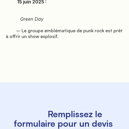
          15 juin 2025 :

               Offres

          Green Day

         – Le groupe emblématique de punk rock est prêt 
à offrir un show explosif.

               Où nous sommes

          Remplissez le 
formulaire pour un devis 