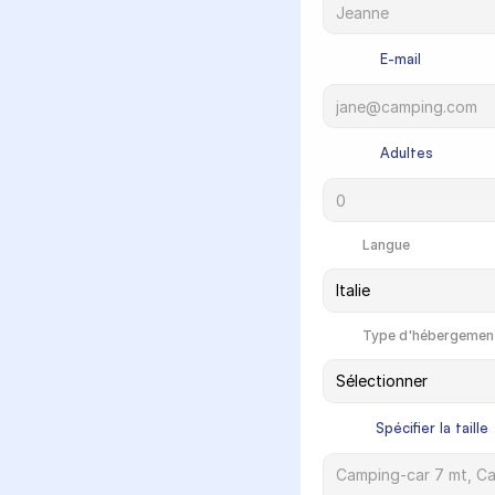
             E-mail

             Adultes

            Langue

            Type d'hébergement
            Spécifier la taille
