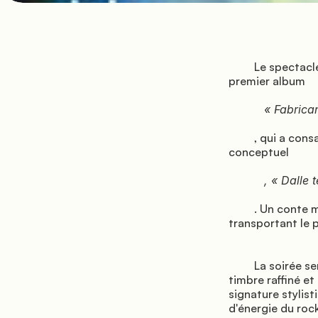
         Le spectacle sera un voyage à travers les moments les plus marquants de sa carrière : du 
premier album

          « Fabricante di canzoni »

         , qui a consacré son talent, aux profondeurs thématiques de son dernier album 
conceptuel

          , « Dalle tenebre alla luce »

         . Un conte musical où alternent ironie et mélancolie, légèreté et introspection, 
transportant le 
         La soirée sera agrémentée de la collaboration avec le Quatuor Gnu, un ensemble au 
timbre raffiné et
signature stylis
d'énergie du rock