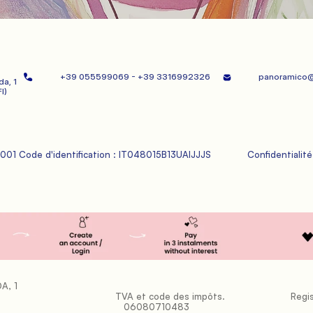
+39 055599069 - +39 3316992326      
panoramico@f
, 1   
I)   
M0001 Code d'identification : IT048015B13UAIJJJS

             Confidentialité

, 1   
           TVA et code des impôts. 
           Registre des sociétés : FI-
06080710483
