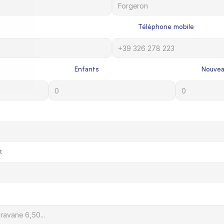
             Téléphone mobile

             Enfants

             Nouve

