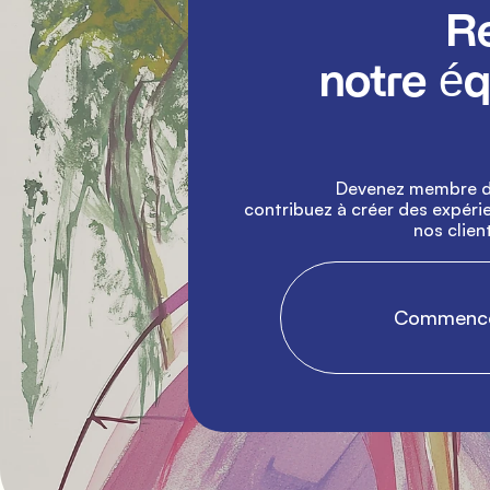
               Rejoignez 
notre équ
               Devenez membre de notre camping et 
contribuez à créer des expérie
nos clients
                Comme