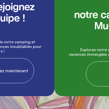
               Découvrez
notre c
ipe !

Mug
nces inoubliables pour 
               Explorez notre site et planifiez vos prochaines 
 !

vacances immergées da
ncez maintenant

           