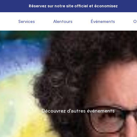
          Réservez sur notre site officiel et économisez

               Services

               Alentours

               Événements

               
          Théâtre

          romain

          Découvrez d'autres événements

Fiesole  