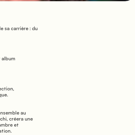
ue.

chi, créera une 
ambre et 
tion.
