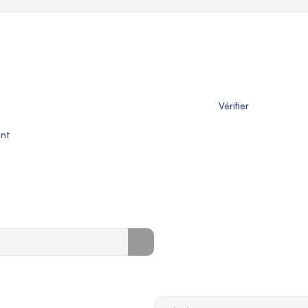
                       Vérifier

nt
