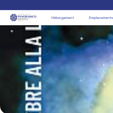
               Hébergement

               Emplacements
