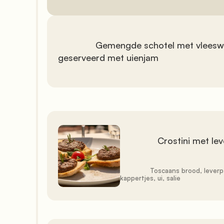
               Gemengde schotel met vleeswaren en kazen 
geserveerd met uienjam

               Crostini met lever

               Toscaans brood, leverpaté, boter, ansjovis, 
kappertjes, ui, salie
