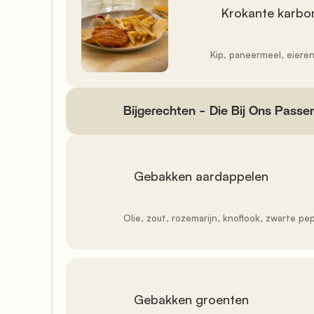
               Krokante karbonade met friet

               Kip, paneermeel, eieren, zout, bloem

            Bijgerechten - Die Bij Ons Passen

               Gebakken aardappelen

               Olie, zout, rozemarijn, knoflook, zwarte peper, salie

               Gebakken groenten
