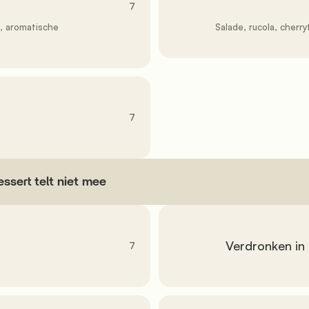
               7

               Salade, rucola, cherrytomaten, wortelen, olie, zout

               7

               Verdronken in koffie

               7
