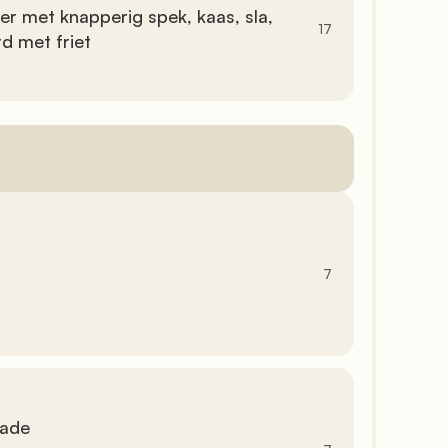
17
d met friet

               7
