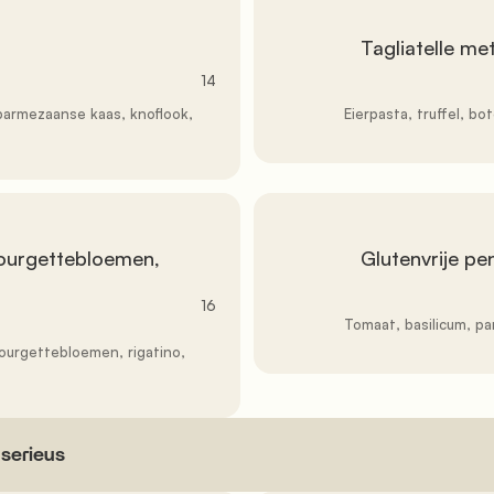
               Tagliatelle met truffel

14
               Eierpasta, truffel, boter, zwarte peper, pecorino, parmezaanse kaas

               Glutenvrije penne met tomaten en basilicum

16
               Tomaat, basilicum, parmezaanse kaas, olie, knoflook, wortelen, ui
