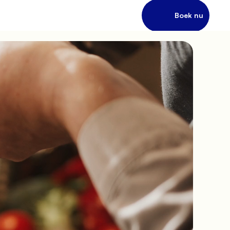
             Boek nu
