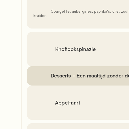
               Courgette, aubergines, paprika's, olie, zout, aromatische 
kruiden

               Knoflookspinazie

            Desserts - Een maaltijd zonder dessert telt niet mee

               Appeltaart
