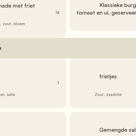
               Klassieke burger met knapperig spek, kaas, sla, 
tomaat en ui, geserveer
14
               frietjes

               7

               Zout, zaadolie

               Gemengde salade
