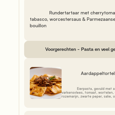
               Rundertartaar met cherrytomaatjes, basilicum, 
tabasco, worcestersaus & Parmezaanse 
bouillon

            Voorgerechten - Pasta en veel genieten

               Aardappeltortelli met ragù

               Eierpasta, gevuld met aardappelen, rundvlees, 
varkensvlees, tomaat, wortelen, ui
rozemarijn, zwarte peper, salie, ol