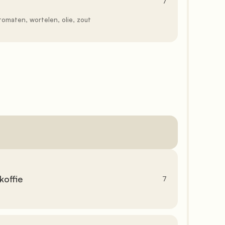
               7

               7
