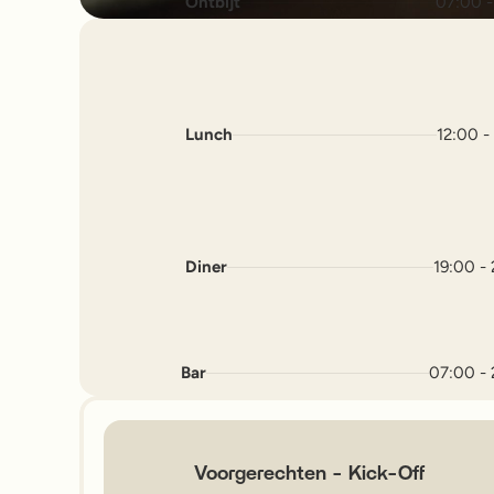
              Ontbijt

07:00 -
              Lunch

12:00 -
              Diner

19:00 -
Bar
07:00 -
            Voorgerechten - Kick-Off

              Markt

07:00 -