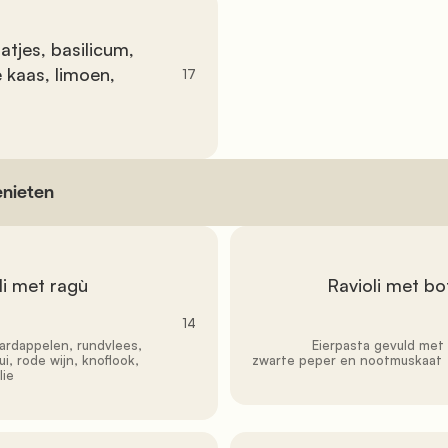
kaas, limoen, 
17
               Ravioli met boter en salie

14
               Eierpasta gevuld met ricotta, spinazie, boter, salie, parmezaanse kaas, 
, rode wijn, knoflook, 
zwarte peper en nootmuskaat

ie
