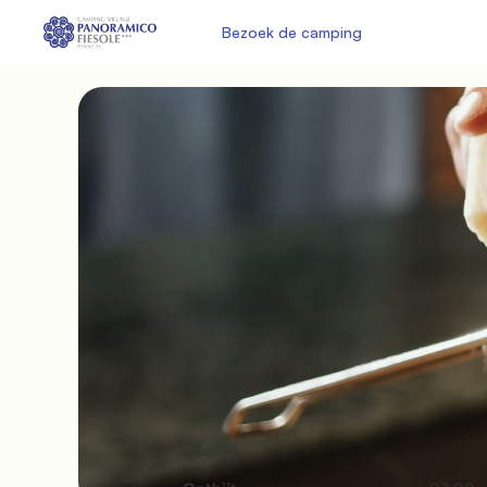
               Bezoek de camping

          Openingstijden
