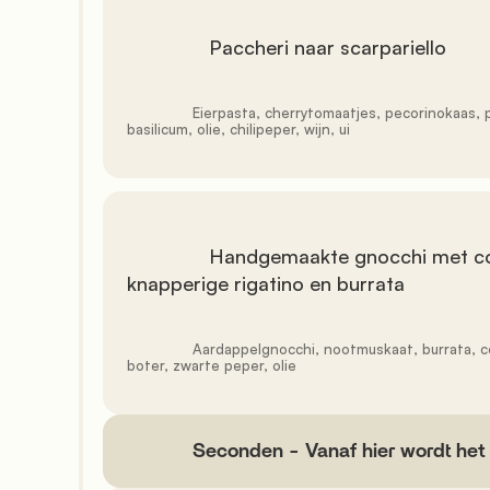
               Paccheri naar scarpariello

               Eierpasta, cherrytomaatjes, pecorinokaas, parmezaanse kaas, knoflook, 
basilicum, olie, chilipeper, wijn, ui

               Handgemaakte gnocchi met courgettebloemen, 
knapperige rigatino en burrata

               Aardappelgnocchi, nootmuskaat, burrata, courgettebloemen, rigatino, 
boter, zwarte peper, olie

            Seconden - Vanaf hier wordt het serieus
