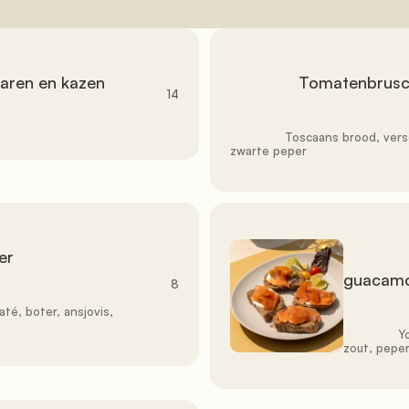
               Tomatenbruschetta

14
               Toscaans brood, verse tomaten, knoflook, basilicum, olie, zout, 
zwarte peper

               Yoghurtcrostini met gerookte zalm
guacamol
               8

               Yoghurt, gerookte zalm, guacamole, pittige honing, 
zout, peper,