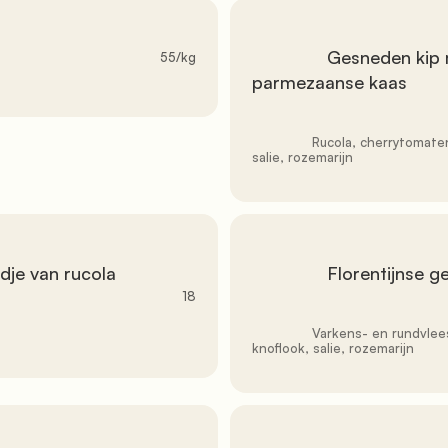
               Gesneden kip met rucola, cherrytomaatjes en 
               55/kg

parmezaanse kaas

               Rucola, cherrytomaten, Parmezaanse kaas, olie, zout, peper, knoflook, 
salie, rozemarijn

               Florentijnse gehaktballen

18
               Varkens- en rundvlees, brood, melk, eieren, tomaat, zout, peper, 
knoflook, salie, rozemarijn
