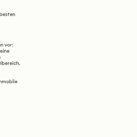
ine 
 
bereich, 
nmobile 