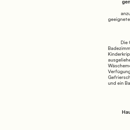
            genauen Maße des Fahrzeugs

           anzugeben (Höhe, Länge, eventuelle Erweiterungen), um den am besten 
geeigneten
           Die Gäste finden voll ausgestattete und gepflegte Sanitäranlagen vor: 
Badezimme
Kinderkri
ausgelieh
Wäschemög
Verfügung
Gefriersc
und ein B
            Haustiere sind willkommen.
