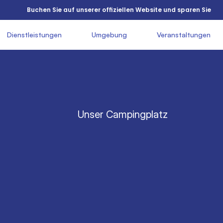
          Buchen Sie auf unserer offiziellen Website und sparen Sie

       Dienstleistungen

               Umgebung

               Veranstaltungen

    
         Unser Campingplatz

          Tonhöhe
