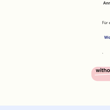
            Anreise

           Für eine reibungslose Ankunft folge bitte den Angaben auf der Seite

             Wo wir sind

           .
