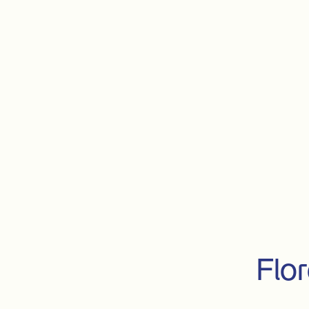
           Wohnmobils
Flor