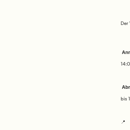
           Der WLAN-Bereich befindet sich vor der Rezeption und auf der Terrasse.

            Anreise:

           14:00 – 22:00

            Abreise:

           bis 12:00 Uhr

           📍
