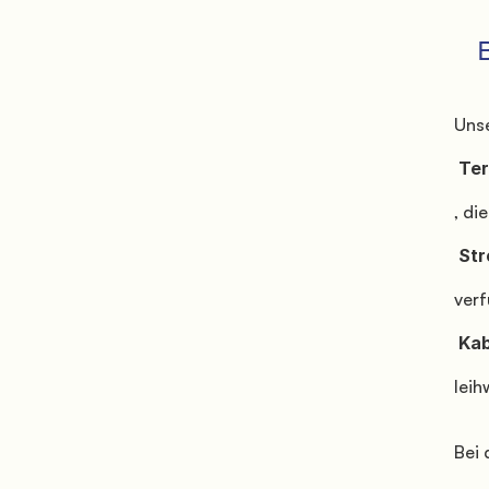
        
           Unsere Stellplätze für Wohnmobile und Zeltanhänger befinden sich auf

            Terrassen

           , die leicht zugänglich sind und über einen

            Stromanschluss

           verfügen. An der Rezeption stehen

            Kabel und europäische Adapter

           leihweise zur Verfügung.

           Bei der Buchung ist es wichtig, die
