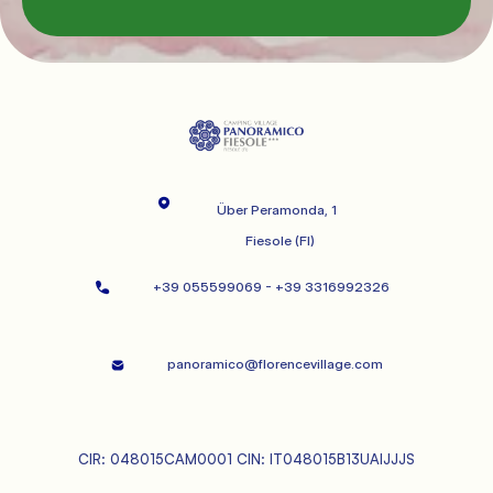
              Über Peramonda, 1

   Fiesole (FI)
+39 055599069 - +39 3316992326   
panoramico@florencevillage.com
CIR: 048015CAM0001 CIN: IT048015B13UAIJJJS