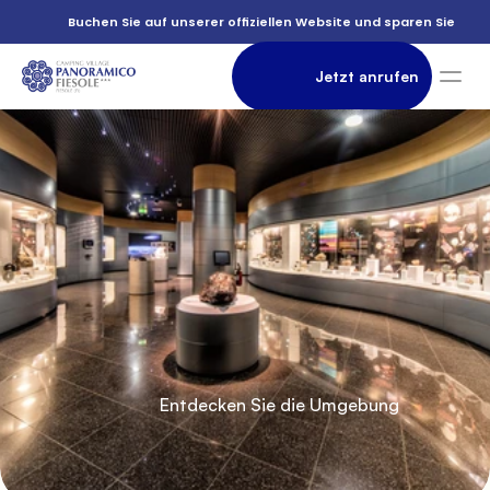
          Museum

          Buchen Sie auf unserer offiziellen Website und sparen Sie

                Jetzt anrufen

di
               Unterkunft

Wissenschaft

          Entdecken Sie die Umgebung
