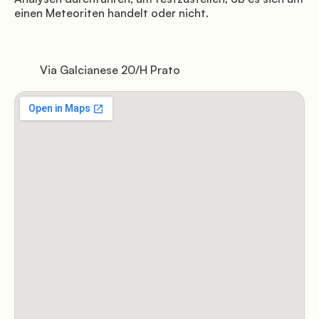
einen Meteoriten handelt oder nicht.

© Mugello Verde
         Via Galcianese 20/H Prato

endet Cookies zur Optimierung der Browserfunktion. Informieren Sie si