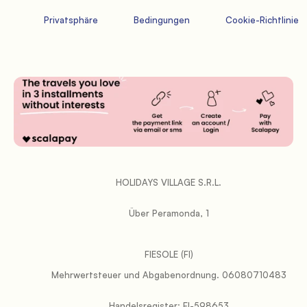
             Privatsphäre

             Bedingungen

             Cookie-Richtlinie

           HOLIDAYS VILLAGE S.R.L.

           Über Peramonda, 1

FIESOLE (FI)
           Mehrwertsteuer und Abgabenordnung. 06080710483

           Handelsregister: FI-598653
