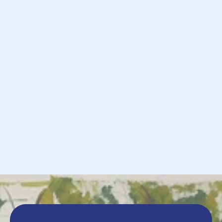
            Anfrage

             Schicken
