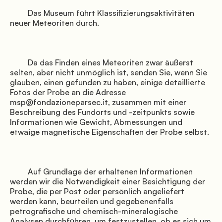
         Das Museum führt Klassifizierungsaktivitäten 
neuer Meteoriten durch.

               Galerie

         Da das Finden eines Meteoriten zwar äußerst 
selten, aber nicht unmöglich ist, senden Sie, wenn Sie 
glauben, einen gefunden zu haben, einige detaillierte 
Fotos der Probe an die Adresse 
msp@fondazioneparsec.it, zusammen mit einer 
Beschreibung des Fundorts und -zeitpunkts sowie 
Informationen wie Gewicht, Abmessungen und 
etwaige magnetische Eigenschaften der Probe selbst.

               Shuttle buchen

         Auf Grundlage der erhaltenen Informationen 
werden wir die Notwendigkeit einer Besichtigung der 
Probe, die per Post oder persönlich angeliefert 
              Wegbeschreibung

werden kann, beurteilen und gegebenenfalls 
petrografische und chemisch-mineralogische 
Analysen durchführen, um festzustellen, ob es sich um 