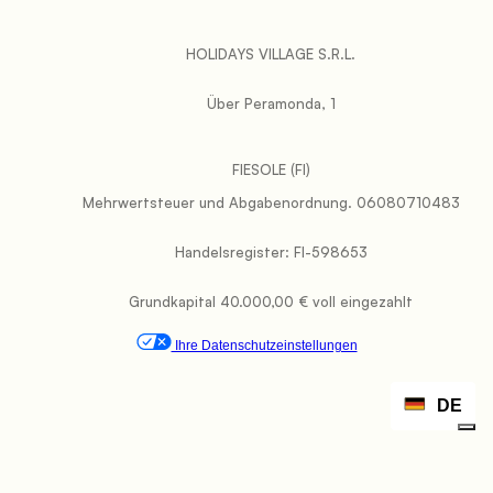
           HOLIDAYS VILLAGE S.R.L.

           Über Peramonda, 1

FIESOLE (FI)
           Mehrwertsteuer und Abgabenordnung. 06080710483

           Handelsregister: FI-598653

           Grundkapital 40.000,00 € voll eingezahlt

Ihre Datenschutzeinstellungen
DE
Hinweis bei Erhebung