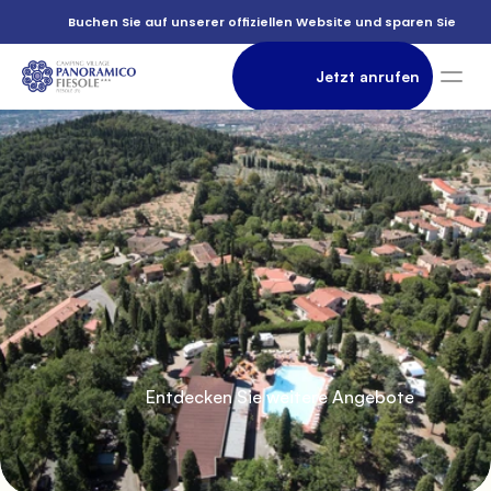
          Buchen Sie auf unserer offiziellen Website und sparen Sie

September

                Jetzt anrufen

          In der

               Unterkunft

          Entdecken Sie weitere Angebote

Campingplatz
