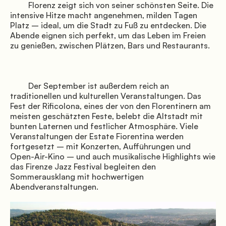
         Florenz zeigt sich von seiner schönsten Seite. Die 
intensive Hitze macht angenehmen, milden Tagen 
© Mugello Verde
Platz – ideal, um die Stadt zu Fuß zu entdecken. Die 
Abende eignen sich perfekt, um das Leben im Freien 
zu genießen, zwischen Plätzen, Bars und Restaurants.

endet Cookies zur Optimierung der Browserfunktion. Informieren Sie si
         Der September ist außerdem reich an 
traditionellen und kulturellen Veranstaltungen. Das 
Fest der Rificolona, eines der von den Florentinern am 
meisten geschätzten Feste, belebt die Altstadt mit 
bunten Laternen und festlicher Atmosphäre. Viele 
Veranstaltungen der Estate Fiorentina werden 
fortgesetzt – mit Konzerten, Aufführungen und 
Open-Air-Kino – und auch musikalische Highlights wie 
das Firenze Jazz Festival begleiten den 
Sommerausklang mit hochwertigen 
Abendveranstaltungen.
