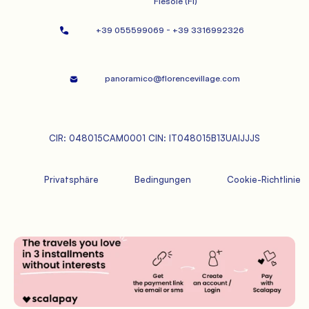
   Fiesole (FI)
+39 055599069 - +39 3316992326   
panoramico@florencevillage.com
CIR: 048015CAM0001 CIN: IT048015B13UAIJJJS
             Privatsphäre

             Bedingungen

             Cookie-Richtlinie
