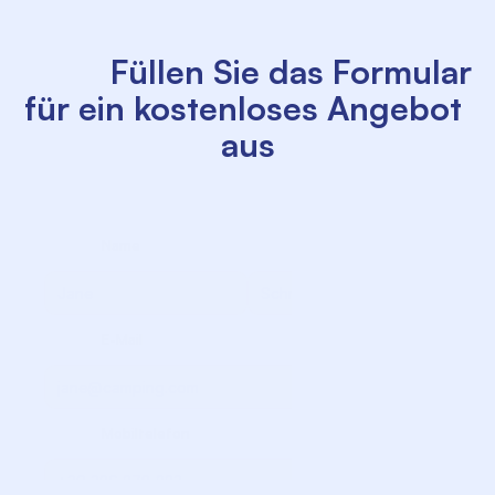
          Füllen Sie das Formular 
für ein kostenloses Angebot 
aus

             Name

             Nachname

             E-Mail

             Mobiltelefon
