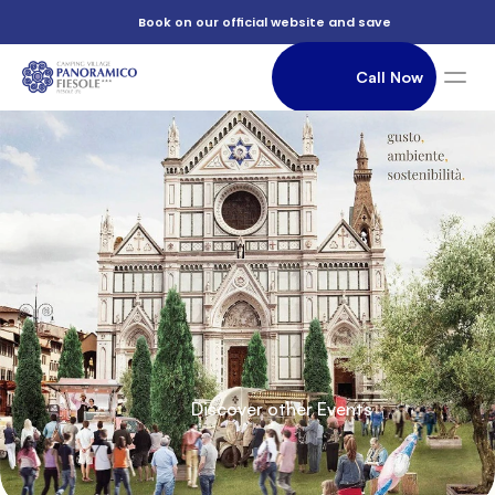
          Book on our official website and save

                Call Now

          Green

               Accommodation

          Florence

          Discover other Events

2025 