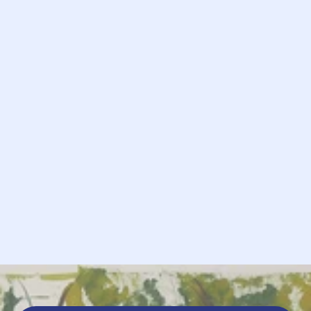
Privacy 
Terms 
Cookies 
            Request

             Send
