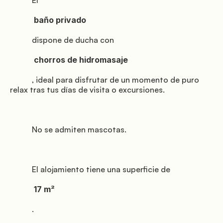
           El

            baño privado

           dispone de ducha con

               Galería

            chorros de hidromasaje

           , ideal para disfrutar de un momento de puro 
relax tras tus días de visita o excursiones.

           No se admiten mascotas.

               Reservar el shuttle

           El alojamiento tiene una superficie de

            17 m²

              Instrucciones

           .
