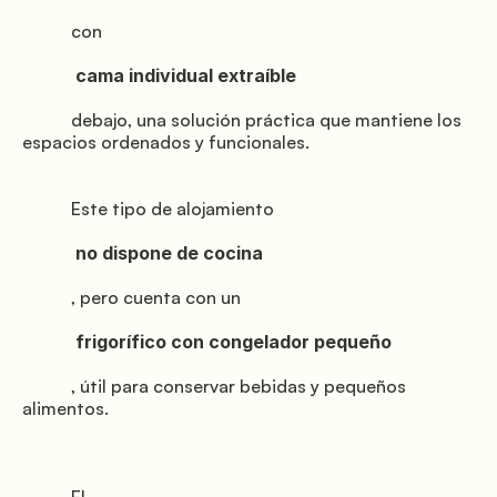
           con

               Ofertas

            cama individual extraíble

           debajo, una solución práctica que mantiene los 
espacios ordenados y funcionales.

           Este tipo de alojamiento

            no dispone de cocina

           , pero cuenta con un

               Donde estamos

            frigorífico con congelador pequeño

           , útil para conservar bebidas y pequeños 
alimentos.
