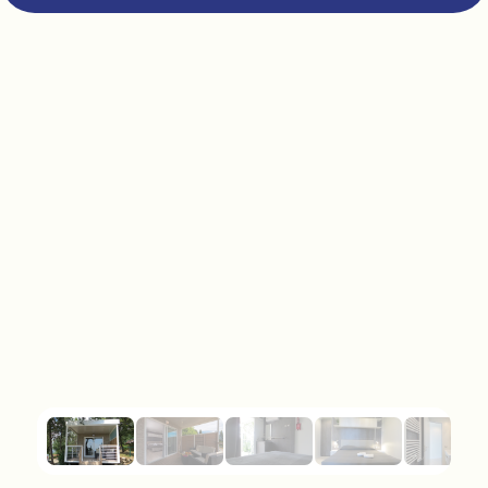
               Parcelas

               Servicios
