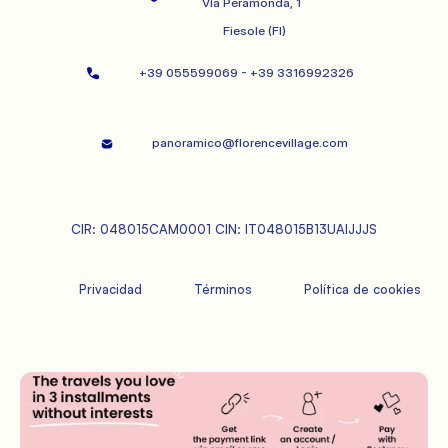
              Vía Peramonda, 1

   Fiesole (FI)
+39 055599069 - +39 3316992326   
panoramico@florencevillage.com
CIR: 048015CAM0001 CIN: IT048015B13UAIJJJS
             Privacidad

             Términos

             Política de cookies
