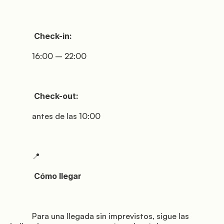
© Mugello Verde
            Check-in:

           16:00 – 22:00

              Privacidad

              Términos

              Galletas

            Check-out:

           antes de las 10:00

           📍

            Cómo llegar

           Para una llegada sin imprevistos, sigue las 