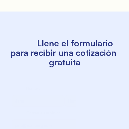
          Llene el formulario 
para recibir una cotización 
gratuita

             Nombre

             Apellido

             Correo electrónico
