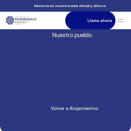
          Reserva en nuestra web oficial y ahorra

                Llama ahora

         Nuestro pueblo

Casa
               Alojamiento

          móvil

Perla
          Volver a Alojamientos
