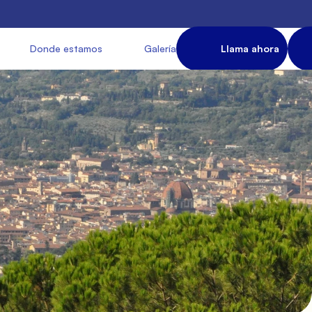
            Donde estamos

               Galería

             Llama ahora

   