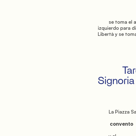
         se toma el autobús 7 hacia Florencia — procura conseguir un asiento en el lado 
izquierdo para di
Libertà y se toma
         Tarde: del Duomo a la Piazza della 
Signoria

         La Piazza San Marco alberga la iglesia, el

          convento
