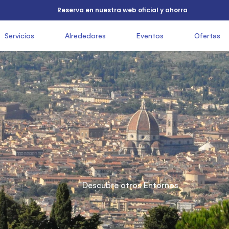
          Reserva en nuestra web oficial y ahorra

     Servicios

               Alrededores

               Eventos

               Ofertas

   
          a Florencia

          en

          Descubre otros Entornos

          3
