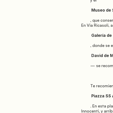
         y el

          Museo de San Marco

         , que conserva la mayor colección del mundo de obras renacentistas de Beato Angélico. 
En Via Ricasoli, 
          Galería de la Academia

         , donde se exhibe el

          David de Miguel Ángel

         — se recomienda reservar con mucha antelación.

         Te recomiendo llegar a la Piazza del Duomo desde la

          Piazza SS Annunziata

         . En esta plaza, colócate de espaldas a la iglesia: a la izquierda está el Palazzo degli 
Innocenti, y arr