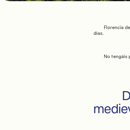
         Florencia de este lado del Arno y del otro lado del Arno, en un itinerario perfecto de tres 
días.

         No tengáis prisa… hay mucho que ver… ¡confiad en mí! ¿Listos para caminar👟?

         Día 1: Panoramas y corazón 
mediev