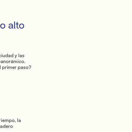
panorámico. 
l primer paso? 
adero
