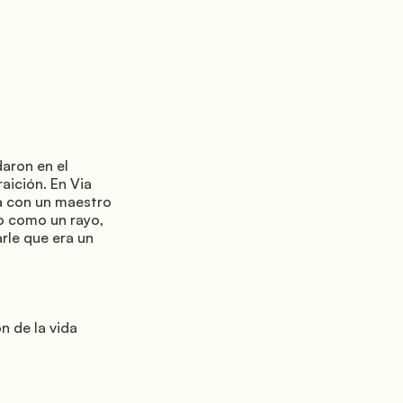
ición. En Via 
a con un maestro 
o como un rayo, 
le que era un 