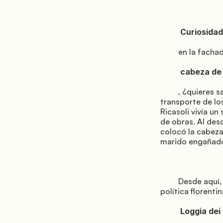
          Curiosidad del Duomo:

         en la fachada hay una

          cabeza de toro

         , ¿quieres saber más? La cabeza es un homenaje a los animales que ayudaron en el 
transporte de los
Ricasoli vivía un
de obras. Al desc
colocó la cabeza
marido engañado
         Desde aquí, dirígete directamente a la Piazza della Signoria — el corazón de la vida 
política florenti
          Loggia dei Lanzi
