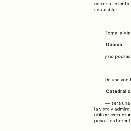
cerrarla. Intenta
imposible!

         Toma la Via dei Servi, donde empezarás a “entender” la ciudad. Llegarás al

          Duomo

         y no podrás apartar la vista de este monumento excepcional.

         Da una vuelta alrededor de la

          Catedral de Santa María del Fiore

         — será una experiencia embriagadora. Detente y descubrirás muchos detalles; levanta 
la vista y admira
utilizar estruct
peso. Los floren