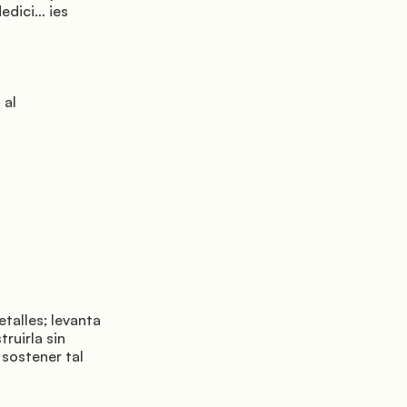
edici… ¡es 
uirla sin 
sostener tal 