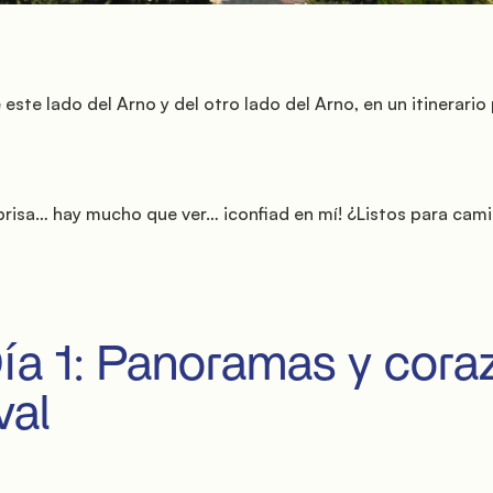
          días

al
