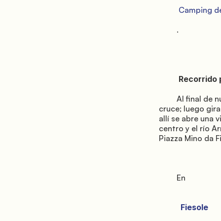
          Camping de Florencia

         .

          Recorrido paso a paso:

         Al final de nuestra carretera privada, gira a la derecha en Via Corsica y síguela hasta el 
cruce; luego gira
allí se abre una 
centro y el río Ar
Piazza Mino da Fi
         En

           Fiesole
