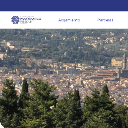
               Alojamiento

               Parcelas

          