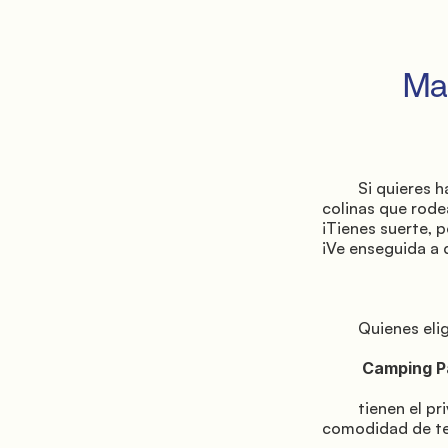
         Mañana: Fiesole y la vista desde lo alto

         Si quieres hacerte una idea de lo hermoso que es el centro histórico, la ciudad y las 
colinas que rode
¡Tienes suerte, 
¡Ve enseguida a d
         Quienes eligen el

          Camping Panorámico Fiesole

         tienen el privilegio de disfrutar de la tranquilidad de Fiesole y, al mismo tiempo, la 
comodidad de ten