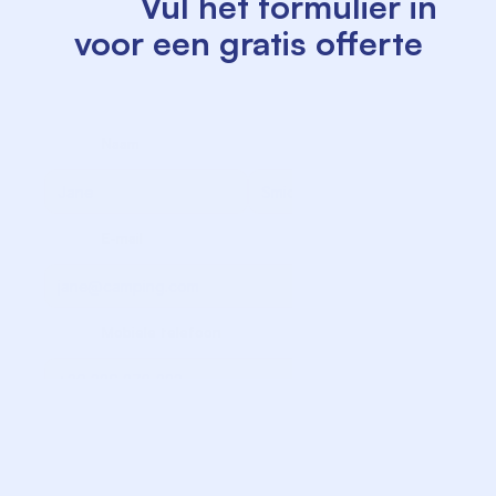
          Vul het formulier in 
voor een gratis offerte

             Naam

             Achternaam

             E-mail

             Mobiele telefoon

             Volwassenen

             Kinderen

             Pasgeborenen
