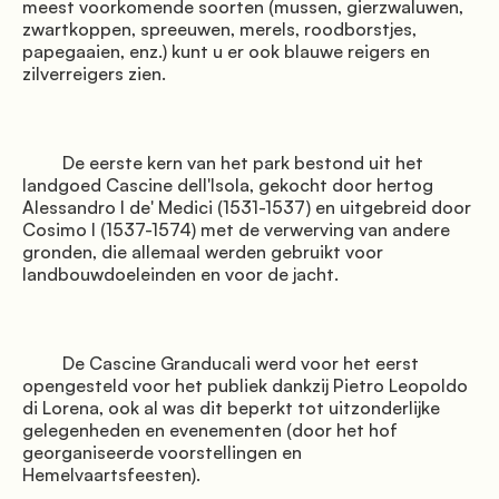
meest voorkomende soorten (mussen, gierzwaluwen, 
zwartkoppen, spreeuwen, merels, roodborstjes, 
papegaaien, enz.) kunt u er ook blauwe reigers en 
               Aanbiedingen

zilverreigers zien.

         De eerste kern van het park bestond uit het 
landgoed Cascine dell'Isola, gekocht door hertog 
Alessandro I de' Medici (1531-1537) en uitgebreid door 
Cosimo I (1537-1574) met de verwerving van andere 
gronden, die allemaal werden gebruikt voor 
landbouwdoeleinden en voor de jacht.

               Waar we zijn

         De Cascine Granducali werd voor het eerst 
opengesteld voor het publiek dankzij Pietro Leopoldo 
di Lorena, ook al was dit beperkt tot uitzonderlijke 
gelegenheden en evenementen (door het hof 
georganiseerde voorstellingen en 
Hemelvaartsfeesten).
