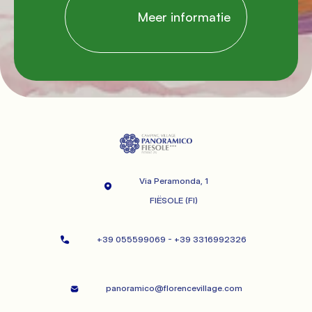
                Meer informatie

Via Peramonda, 1
             FIËSOLE (FI)

+39 055599069 - +39 3316992326   
panoramico@florencevillage.com