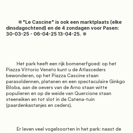
               Omgeving

          🔆"Le Cascine" is ook een marktplaats (elke 
dinsdagochtend) en de 4 zondagen voor Pasen: 
30-03-25 - 06-04-25 13-04-25. 🔆

         Het park heeft een rijk bomenerfgoed: op het 
Piazza Vittorio Veneto kunt u de Atlasceders 
bewonderen, op het Piazza Cascine staan 
               Evenementen

parasoldennen, platanen en een spectaculaire Ginkgo 
Biloba, aan de oevers van de Arno staan witte 
populieren en op de weide van Quercione staan 
steeneiken en tot slot in de Catena-tuin 
(paardenkastanjes en ceders).

         Er leven veel vogelsoorten in het park: naast de 