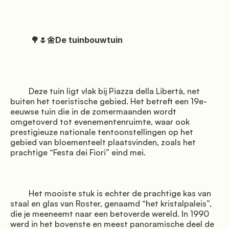
          🌳🌷🌼De tuinbouwtuin

         Deze tuin ligt vlak bij Piazza della Libertà, net 
buiten het toeristische gebied. Het betreft een 19e-
eeuwse tuin die in de zomermaanden wordt 
omgetoverd tot evenementenruimte, waar ook 
prestigieuze nationale tentoonstellingen op het 
gebied van bloementeelt plaatsvinden, zoals het 
prachtige “Festa dei Fiori” eind mei.

         Het mooiste stuk is echter de prachtige kas van 
staal en glas van Roster, genaamd “het kristalpaleis”, 
die je meeneemt naar een betoverde wereld. In 1990 
werd in het bovenste en meest panoramische deel de 