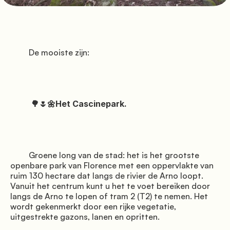
               Standplaatsen

         De mooiste zijn:

          a

          🌳🌷🌼Het Cascinepark.

               Diensten

          lente

         Groene long van de stad: het is het grootste 
openbare park van Florence met een oppervlakte van 
ruim 130 hectare dat langs de rivier de Arno loopt. 
Vanuit het centrum kunt u het te voet bereiken door 
langs de Arno te lopen of tram 2 (T2) te nemen. Het 
wordt gekenmerkt door een rijke vegetatie, 
uitgestrekte gazons, lanen en opritten.
