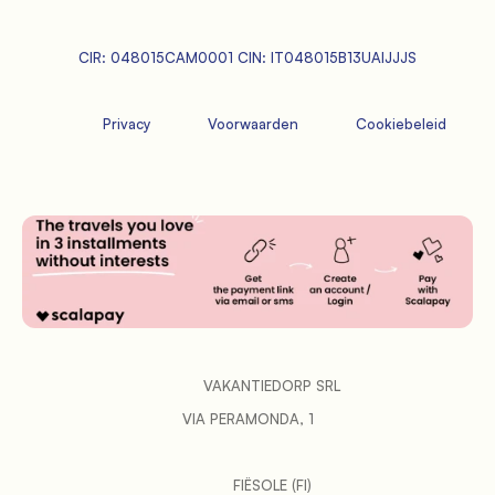
CIR: 048015CAM0001 CIN: IT048015B13UAIJJJS
Privacy
             Voorwaarden

             Cookiebeleid

           VAKANTIEDORP SRL

VIA PERAMONDA, 1
           FIËSOLE (FI)
