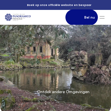
          e

          Boek op onze officiële website en bespaar

                Bel nu

          parken

               Accommodatie

di
          Ontdek andere Omgevingen

          Florence
