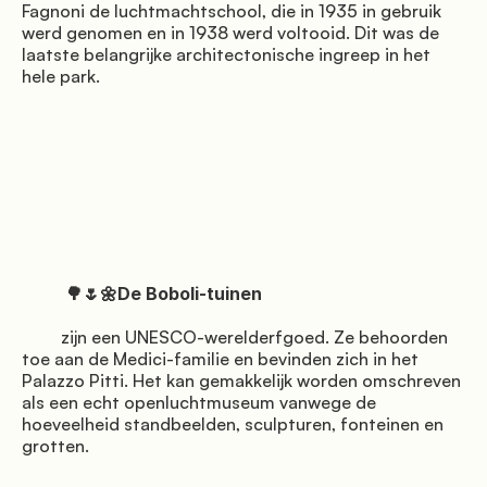
Fagnoni de luchtmachtschool, die in 1935 in gebruik 
werd genomen en in 1938 werd voltooid. Dit was de 
© Mugello Verde
laatste belangrijke architectonische ingreep in het 
hele park.

Privacy
              Voorwaarden

              Koekjes

          🌳🌷🌼De Boboli-tuinen

         zijn een UNESCO-werelderfgoed. Ze behoorden 
toe aan de Medici-familie en bevinden zich in het 
Palazzo Pitti. Het kan gemakkelijk worden omschreven 
als een echt openluchtmuseum vanwege de 
hoeveelheid standbeelden, sculpturen, fonteinen en 
grotten.
