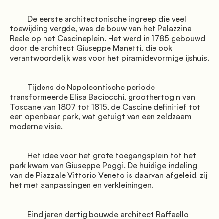
         De eerste architectonische ingreep die veel 
toewijding vergde, was de bouw van het Palazzina 
Reale op het Cascineplein. Het werd in 1785 gebouwd 
               Galerij

door de architect Giuseppe Manetti, die ook 
verantwoordelijk was voor het piramidevormige ijshuis.

         Tijdens de Napoleontische periode 
transformeerde Elisa Baciocchi, groothertogin van 
Toscane van 1807 tot 1815, de Cascine definitief tot 
een openbaar park, wat getuigt van een zeldzaam 
moderne visie.

               Boek de shuttle

         Het idee voor het grote toegangsplein tot het 
park kwam van Giuseppe Poggi. De huidige indeling 
van de Piazzale Vittorio Veneto is daarvan afgeleid, zij 
het met aanpassingen en verkleiningen.

              Routebeschrijving

         Eind jaren dertig bouwde architect Raffaello 