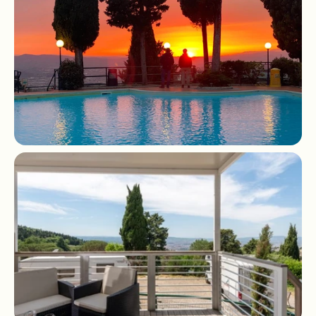
               Aanbiedingen

               Waar we zijn
