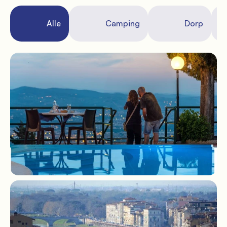
               Standplaatsen

              Alle

              Camping

              Dorp

  
               Diensten
