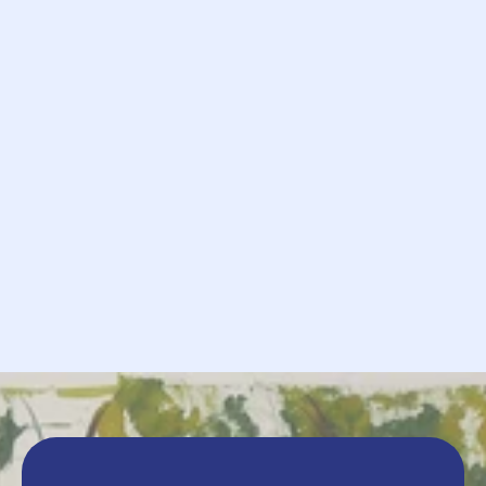
            Verzoek

             Versturen
