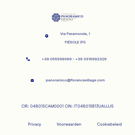
Via Peramonda, 1
             FIËSOLE (FI)

+39 055599069 - +39 3316992326   
panoramico@florencevillage.com
CIR: 048015CAM0001 CIN: IT048015B13UAIJJJS
Privacy
             Voorwaarden

             Cookiebeleid
