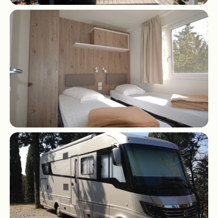
               Galerij

               Boek de shuttle

              Routebeschrijving
