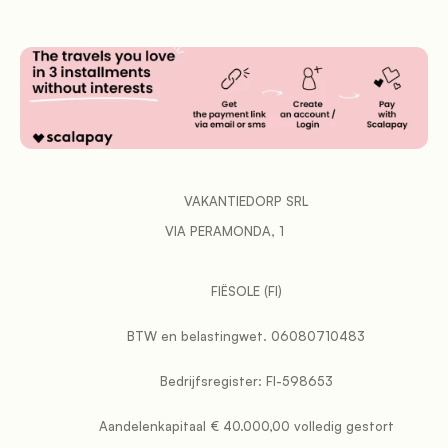
           VAKANTIEDORP SRL

VIA PERAMONDA, 1
           FIËSOLE (FI)

           BTW en belastingwet. 06080710483

           Bedrijfsregister: FI-598653

           Aandelenkapitaal € 40.000,00 volledig gestort
