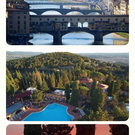
               Omgeving

               Evenementen
