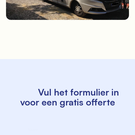
© Mugello Verde
Privacy
              Voorwaarden

              Koekjes

          Vul het formulier in 
voor een gratis offerte

             Naam

             Achternaam
