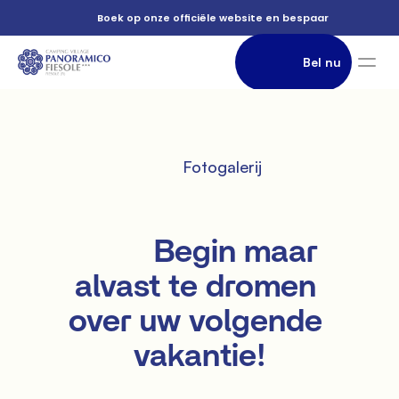
          Boek op onze officiële website en bespaar

                Bel nu

          Fotogalerij

               Accommodatie

          Begin maar 
alvast te dromen 
over uw volgende 
vakantie!
