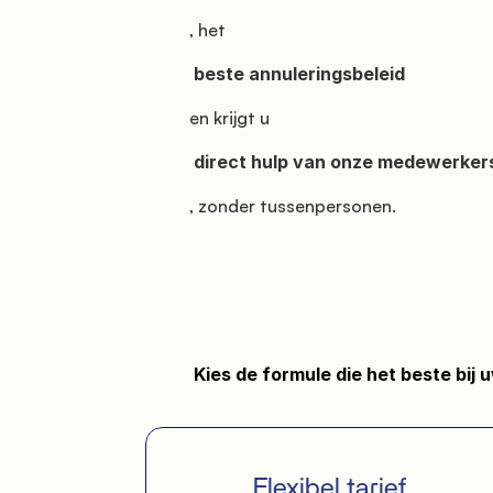
          , het

           beste annuleringsbeleid

          en krijgt u

           direct hulp van onze medewerkers

          , zonder tussenpersonen.

           Kies de formule die het beste bij uw vakantie past:

             Flexibel tarief
