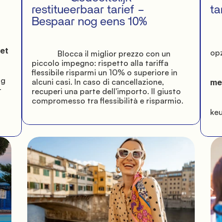
restitueerbaar tarief – 
ta
Bespaar nog eens 10%

             Ons vo
opz
             Blocca il miglior prezzo con un 
piccolo impegno: rispetto alla tariffa 
flessibile risparmi un 10% o superiore in 
              in 
alcuni casi. In caso di cancellazione, 
mee
 
recuperi una parte dell'importo. Il giusto 
compromesso tra flessibilità e risparmio.

             . Ideaal vo
keu