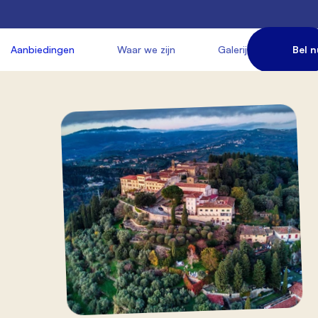
       Aanbiedingen

               Waar we zijn

               Galerij

             Bel n