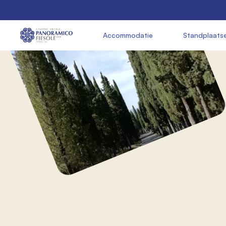
               Accommodatie

               Standplaats