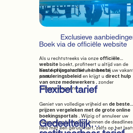
            Exclusieve aanbiedingen 
Boek via de officiële website

Als u rechtstreeks via onze
officiële
website
boekt, profiteert u altijd van de
beste prijsgarantie
Kies de formule die het beste bij uw vakan
, het
beste
annuleringsbeleid
past:
en krijgt u
direct hulp
van onze medewerkers
, zonder
tussenpersonen.
Flexibel tarief
Geniet van volledige vrijheid en
de beste
prijzen vergeleken met de grote online
boekingsportals
. Wijzig of annuleer uw
reservering kosteloos binnen de deadlines
Gedeeltelijk
Reis met een gerust hart, zelfs op het laat