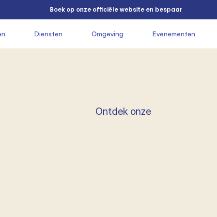
          Boek op onze officiële website en bespaar

en

               Diensten

               Omgeving

               Evenementen

        
            Ontdek onze
