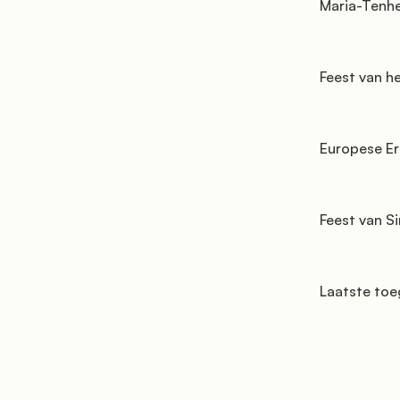
         Maria-Tenhemelopneming (15 augustus)

         Feest van het Heilig Kruis (14 september)

         Europese Erfgoeddagen (26 en 27 september)

         Feest van Sint-Franciscus van Assisi (4 oktober)

         Laatste toegang om 16.30 u.
