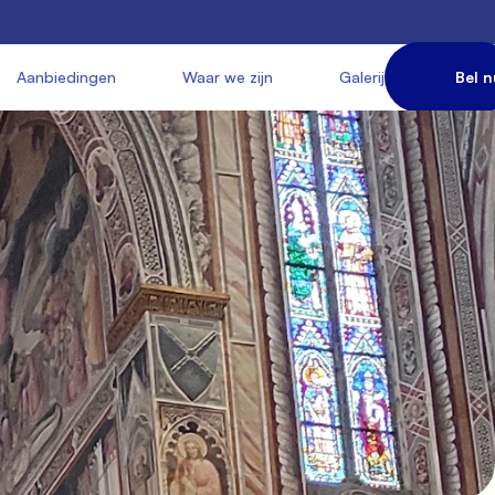
       Aanbiedingen

               Waar we zijn

               Galerij

             Bel n