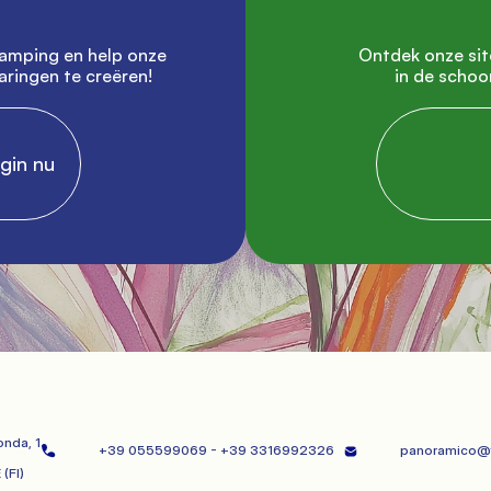
               Ontdek onze site en plan uw volgende vakantie 
ringen te creëren!

in de schoo
Begin nu

            
nda, 1
+39 055599069 - +39 3316992326   
panoramico@f
 (FI)
