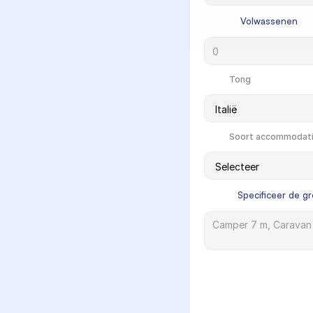
             Volwassenen

            Tong

            Soort accommodati
            Specificeer de g