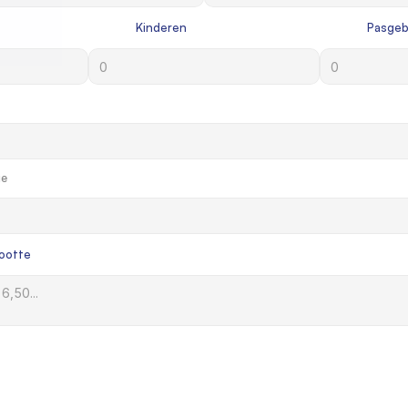
             Kinderen

             Pasg
e

rootte
