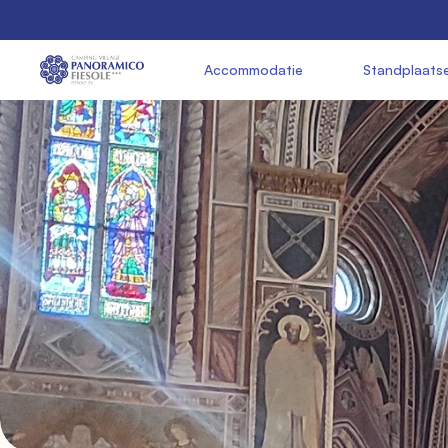
               Accommodatie

               Standplaats