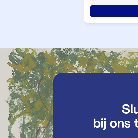
               Sluit je aan 
bij ons 