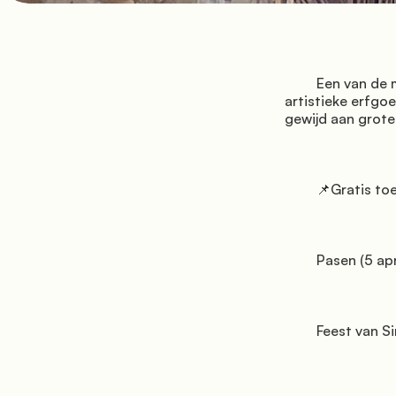
         Een van de meest geliefde franciscaanse kerken van Italië, vanwege de rijkdom van haar 
artistieke erfg
gewijd aan grote 
         📌Gratis toegangsdata:

         Pasen (5 april)

         Feest van Sint-Antonius van Padua (13 juni)
