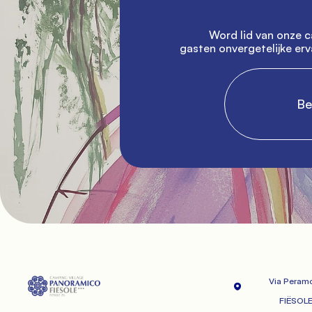
               Word lid van onze camping en help onze 
gasten onvergetelijke erva
                
Via Peramo
             FIËSOLE