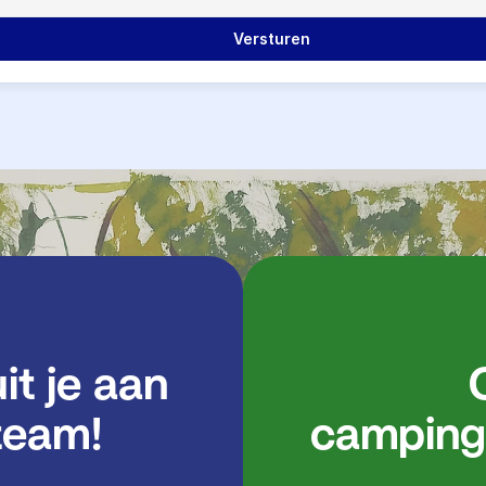
             Versturen

               Ontdek onze 
team!

camping 