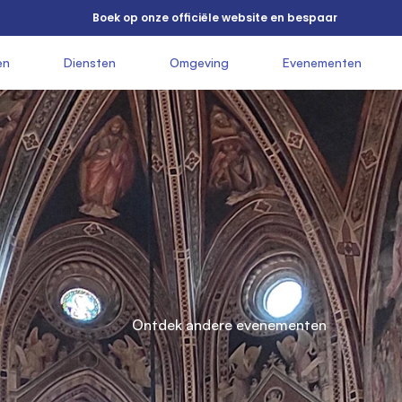
          Boek op onze officiële website en bespaar

          Basilica

en

               Diensten

               Omgeving

               Evenementen

        
di
          Santa

          Croce

          Ontdek andere evenementen
