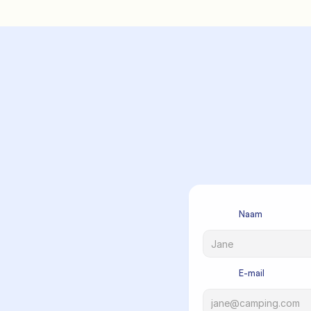
      
             Naam

             E-mail
