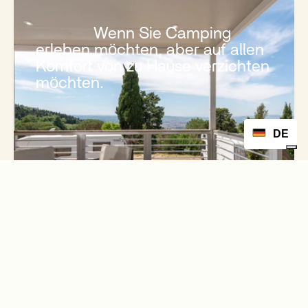
              Wenn Sie Camping 
erleben möchten, aber auf allen 
Komfort von zu Hause verzichten 
möchten.

DE
           Kostenloses Angebot

           Jetzt buchen

            Unterkunft buchen

            Buchpräsentationen

              Wenn Sie die Freiheit 